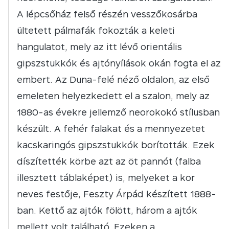
A lépcsőház felső részén vesszőkosárba
ültetett pálmafák fokozták a keleti
hangulatot, mely az itt lévő orientális
gipszstukkók és ajtónyílások okán fogta el az
embert. Az Duna-felé néző oldalon, az első
emeleten helyezkedett el a szalon, mely az
1880-as évekre jellemző neorokokó stílusban
készült. A fehér falakat és a mennyezetet
kacskaringós gipszstukkók borították. Ezek
díszítették körbe azt az öt pannót (falba
illesztett táblaképet) is, melyeket a kor
neves festője, Feszty Árpád készített 1888-
ban. Kettő az ajtók fölött, három a ajtók
mellett volt található. Ezeken a