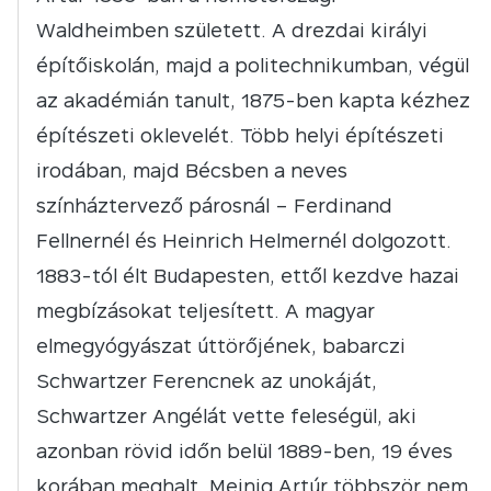
Waldheimben született. A drezdai királyi
építőiskolán, majd a politechnikumban, végül
az akadémián tanult, 1875-ben kapta kézhez
építészeti oklevelét. Több helyi építészeti
irodában, majd Bécsben a neves
színháztervező párosnál – Ferdinand
Fellnernél és Heinrich Helmernél dolgozott.
1883-tól élt Budapesten, ettől kezdve hazai
megbízásokat teljesített. A magyar
elmegyógyászat úttörőjének, babarczi
Schwartzer Ferencnek az unokáját,
Schwartzer Angélát vette feleségül, aki
azonban rövid időn belül 1889-ben, 19 éves
korában meghalt. Meinig Artúr többször nem