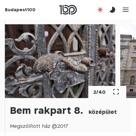
Budapest100
Korábbi évek
Csatlakozz!
Kapcsolat
En
3
/
40
Bem rakpart 8.
középület
Megszólított
ház @
2017