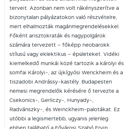
terveit. Azonban nem volt rákényszerítve a
bizonytalan pályázatokon való részvételre,
mert elhalmozták magánmegrendelésekkel.
Főként arisztokraták és nagypolgárok
számára tervezett – főképp neobarokk
stílusú vagy eklektikus – épületeket. Vidéki
kiemelkedő munkái közé tartozik a károlyi és
somfai Károlyi-, az újkígyósi Wenckheim és a
tiszadobi Andrássy-kastély. Budapesten
nemesi megrendelők kérésére ő tervezte a
Csekonics-, Gerliczy-, Hunyady-,
Radvánszky-, és Weinckheim-palotákat. Ez
utóbbi a legismertebb, ugyanis jelenleg
ebben található a Fővárosi Szabó Ervin