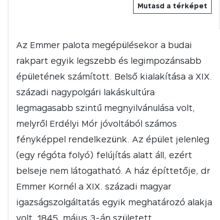
Mutasd a térképet
Az Emmer palota megépülésekor a budai
rakpart egyik legszebb és legimpozánsabb
épületének számított. Belső kialakítása a XIX.
századi nagypolgári lakáskultúra
legmagasabb szintű megnyilvánulása volt,
melyről Erdélyi Mór jóvoltából számos
fényképpel rendelkezünk. Az épület jelenleg
(egy régóta folyó) felújítás alatt áll, ezért
belseje nem látogatható. A ház építtetője, dr
Emmer Kornél a XIX. századi magyar
igazságszolgáltatás egyik meghatározó alakja
volt. 1845. május 3-án született