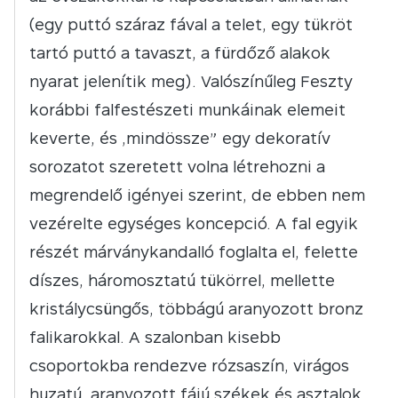
(egy puttó száraz fával a telet, egy tükröt
tartó puttó a tavaszt, a fürdőző alakok
nyarat jelenítik meg). Valószínűleg Feszty
korábbi falfestészeti munkáinak elemeit
keverte, és „mindössze” egy dekoratív
sorozatot szeretett volna létrehozni a
megrendelő igényei szerint, de ebben nem
vezérelte egységes koncepció. A fal egyik
részét márványkandalló foglalta el, felette
díszes, háromosztatú tükörrel, mellette
kristálycsüngős, többágú aranyozott bronz
falikarokkal. A szalonban kisebb
csoportokba rendezve rózsaszín, virágos
huzatú, aranyozott fájú székek és asztalok