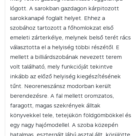
lógott. A sarokban gazdagon kárpitozott
sarokkanapé foglalt helyet. Ehhez a
szobához tartozott a főhomlokzat első
emeleti zárterkélye, melynek belső terét rács
választotta el a helyiség többi részétől. E
mellett a billiárdszobának nevezett terem
volt található, mely funkcióját tekintve
inkább az előző helyiség kiegészítésének
tűnt. Neoreneszánsz modorban került
berendezésre. A fal mellett oromzatos,
faragott, magas szekrények álltak
könyvekkel tele, tetejükön földgömbökkel és
egy nagy hajómodellel. A szoba közepén
hatalmas, esztergált lábú asztal állt, körülötte