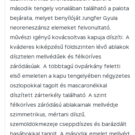
második tengely vonalában található a palota
bejárata, melyet benyílóját Jungfer Gyula
neoreneszánsz elemeket felvonultató,
művészi igényű kovácsoltvas kapuja díszíti. A
kváderes kiképzésű földszinten lévő ablakok
dísztelen mellvédűek és félköríves
záródásúak. A többtagú övpárkány feletti
első emeleten a kapu tengelyében négyzetes
oszlopokkal tagolt és mascaronékkal
díszített zárterkély található. A szint
félköríves záródású ablakainak mellvédje
szimmetrikus, mértani díszű,
szemöldökmezeje cseppdíszes és barázdált
hasábokkal tagolt. A második emelet mellvéd