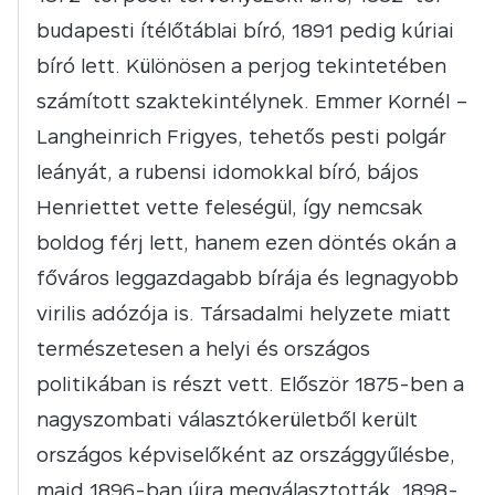
budapesti ítélőtáblai bíró, 1891 pedig kúriai
bíró lett. Különösen a perjog tekintetében
számított szaktekintélynek. Emmer Kornél –
Langheinrich Frigyes, tehetős pesti polgár
leányát, a rubensi idomokkal bíró, bájos
Henriettet vette feleségül, így nemcsak
boldog férj lett, hanem ezen döntés okán a
főváros leggazdagabb bírája és legnagyobb
virilis adózója is. Társadalmi helyzete miatt
természetesen a helyi és országos
politikában is részt vett. Először 1875-ben a
nagyszombati választókerületből került
országos képviselőként az országgyűlésbe,
majd 1896-ban újra megválasztották. 1898-