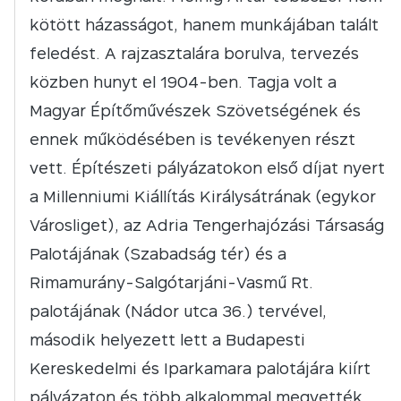
kötött házasságot, hanem munkájában talált
feledést. A rajzasztalára borulva, tervezés
közben hunyt el 1904-ben. Tagja volt a
Magyar Építőművészek Szövetségének és
ennek működésében is tevékenyen részt
vett. Építészeti pályázatokon első díjat nyert
a Millenniumi Kiállítás Királysátrának (egykor
Városliget), az Adria Tengerhajózási Társaság
Palotájának (Szabadság tér) és a
Rimamurány-Salgótarjáni-Vasmű Rt.
palotájának (Nádor utca 36.) tervével,
második helyezett lett a Budapesti
Kereskedelmi és Iparkamara palotájára kiírt
pályázaton és több alkalommal megvették