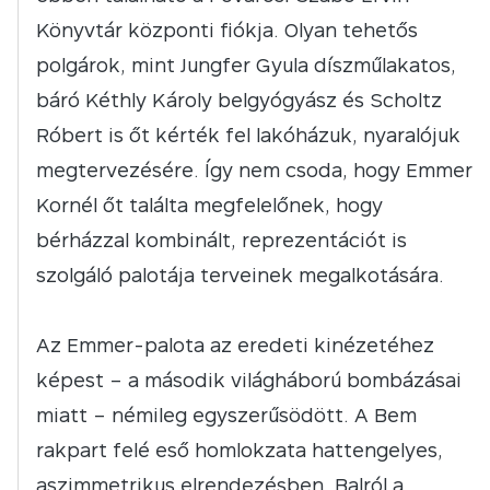
Könyvtár központi fiókja. Olyan tehetős
polgárok, mint Jungfer Gyula díszműlakatos,
báró Kéthly Károly belgyógyász és Scholtz
Róbert is őt kérték fel lakóházuk, nyaralójuk
megtervezésére. Így nem csoda, hogy Emmer
Kornél őt találta megfelelőnek, hogy
bérházzal kombinált, reprezentációt is
szolgáló palotája terveinek megalkotására.
Az Emmer-palota az eredeti kinézetéhez
képest – a második világháború bombázásai
miatt – némileg egyszerűsödött. A Bem
rakpart felé eső homlokzata hattengelyes,
aszimmetrikus elrendezésben. Balról a