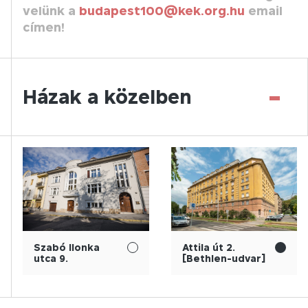
velünk a
budapest100@kek.org.hu
email
címen!
-
Házak a közelben
Szabó Ilonka
Attila út 2.
utca 9.
[Bethlen-udvar]