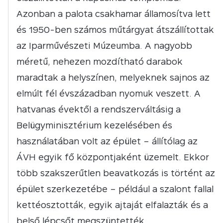
Azonban a palota csakhamar államosítva lett
és 1950-ben számos műtárgyat átszállítottak
az Iparművészeti Múzeumba. A nagyobb
méretű, nehezen mozdítható darabok
maradtak a helyszínen, melyeknek sajnos az
elmúlt fél évszázadban nyomuk veszett. A
hatvanas évektől a rendszerváltásig a
Belügyminisztérium kezelésében és
használatában volt az épület – állítólag az
ÁVH egyik fő központjaként üzemelt. Ekkor
több szakszerűtlen beavatkozás is történt az
épület szerkezetébe – például a szalont fallal
kettéosztották, egyik ajtaját elfalazták és a
belső lépcsőt megszüntették.