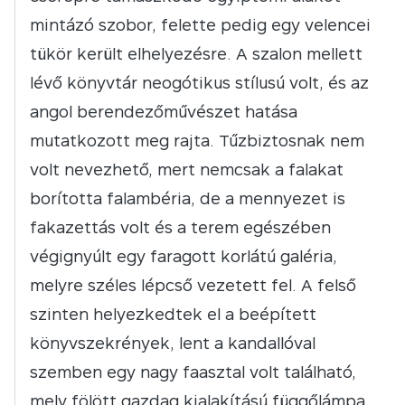
mintázó szobor, felette pedig egy velencei
tükör került elhelyezésre. A szalon mellett
lévő könyvtár neogótikus stílusú volt, és az
angol berendezőművészet hatása
mutatkozott meg rajta. Tűzbiztosnak nem
volt nevezhető, mert nemcsak a falakat
borította falambéria, de a mennyezet is
fakazettás volt és a terem egészében
végignyúlt egy faragott korlátú galéria,
melyre széles lépcső vezetett fel. A felső
szinten helyezkedtek el a beépített
könyvszekrények, lent a kandallóval
szemben egy nagy faasztal volt található,
mely fölött gazdag kialakítású függőlámpa