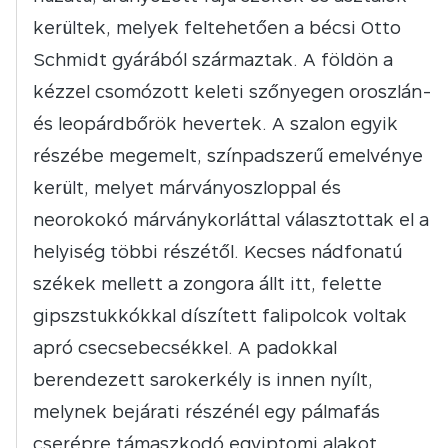
kerültek, melyek feltehetően a bécsi Otto
Schmidt gyárából származtak. A földön a
kézzel csomózott keleti szőnyegen oroszlán-
és leopárdbőrök hevertek. A szalon egyik
részébe megemelt, színpadszerű emelvénye
került, melyet márványoszloppal és
neorokokó márványkorláttal választottak el a
helyiség többi részétől. Kecses nádfonatú
székek mellett a zongora állt itt, felette
gipszstukkókkal díszített falipolcok voltak
apró csecsebecsékkel. A padokkal
berendezett sarokerkély is innen nyílt,
melynek bejárati részénél egy pálmafás
cserépre támaszkodó egyiptomi alakot