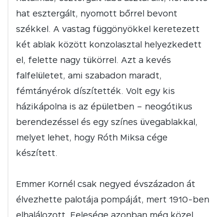
hat esztergált, nyomott bőrrel bevont
székkel. A vastag függönyökkel keretezett
két ablak között konzolasztal helyezkedett
el, felette nagy tükörrel. Azt a kevés
falfelületet, ami szabadon maradt,
fémtányérok díszítették. Volt egy kis
házikápolna is az épületben – neogótikus
berendezéssel és egy színes üvegablakkal,
melyet lehet, hogy Róth Miksa cége
készített.
Emmer Kornél csak negyed évszázadon át
élvezhette palotája pompáját, mert 1910-ben
elhalálozott. Felesége azonban még közel