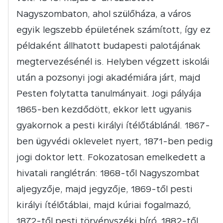
Nagyszombaton, ahol szülőháza, a város
egyik legszebb épületének számított, így ez
példaként állhatott budapesti palotájának
megtervezésénél is. Helyben végzett iskolái
után a pozsonyi jogi akadémiára járt, majd
Pesten folytatta tanulmányait. Jogi pályája
1865-ben kezdődött, ekkor lett ugyanis
gyakornok a pesti királyi ítélőtáblánál. 1867-
ben ügyvédi oklevelet nyert, 1871-ben pedig
jogi doktor lett. Fokozatosan emelkedett a
hivatali ranglétrán: 1868-től Nagyszombat
aljegyzője, majd jegyzője, 1869-től pesti
királyi ítélőtáblai, majd kúriai fogalmazó,
1872-től pesti törvényszéki bíró, 1882-től