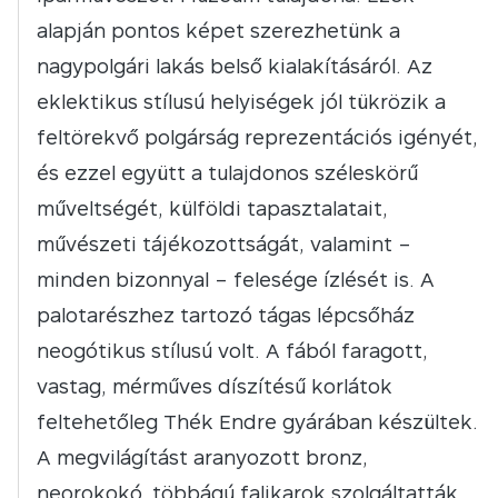
alapján pontos képet szerezhetünk a
nagypolgári lakás belső kialakításáról. Az
eklektikus stílusú helyiségek jól tükrözik a
feltörekvő polgárság reprezentációs igényét,
és ezzel együtt a tulajdonos széleskörű
műveltségét, külföldi tapasztalatait,
művészeti tájékozottságát, valamint –
minden bizonnyal – felesége ízlését is. A
palotarészhez tartozó tágas lépcsőház
neogótikus stílusú volt. A fából faragott,
vastag, mérműves díszítésű korlátok
feltehetőleg Thék Endre gyárában készültek.
A megvilágítást aranyozott bronz,
neorokokó, többágú falikarok szolgáltatták.