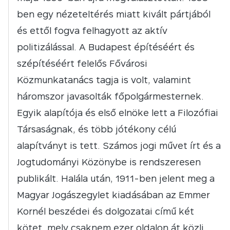
ben egy nézeteltérés miatt kivált pártjából
és ettől fogva felhagyott az aktív
politizálással. A Budapest építéséért és
szépítéséért felelős Fővárosi
Közmunkatanács tagja is volt, valamint
háromszor javasolták főpolgármesternek.
Egyik alapítója és első elnöke lett a Filozófiai
Társaságnak, és több jótékony célú
alapítványt is tett. Számos jogi művet írt és a
Jogtudományi Közönybe is rendszeresen
publikált. Halála után, 1911-ben jelent meg a
Magyar Jogászegylet kiadásában az Emmer
Kornél beszédei és dolgozatai című két
kötet, mely csaknem ezer oldalon át közli