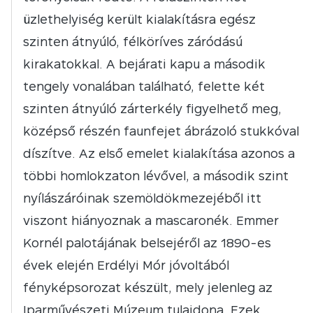
üzlethelyiség került kialakításra egész
szinten átnyúló, félköríves záródású
kirakatokkal. A bejárati kapu a második
tengely vonalában található, felette két
szinten átnyúló zárterkély figyelhető meg,
középső részén faunfejet ábrázoló stukkóval
díszítve. Az első emelet kialakítása azonos a
többi homlokzaton lévővel, a második szint
nyílászáróinak szemöldökmezejéből itt
viszont hiányoznak a mascaronék. Emmer
Kornél palotájának belsejéről az 1890-es
évek elején Erdélyi Mór jóvoltából
fényképsorozat készült, mely jelenleg az
Iparművészeti Múzeum tulajdona. Ezek