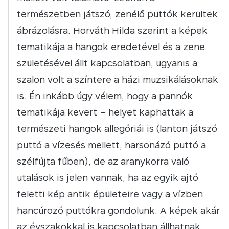
természetben játszó, zenélő puttók kerültek
ábrázolásra. Horváth Hilda szerint a képek
tematikája a hangok eredetével és a zene
születésével állt kapcsolatban, ugyanis a
szalon volt a színtere a házi muzsikálásoknak
is. Én inkább úgy vélem, hogy a pannók
tematikája kevert – helyet kaphattak a
természeti hangok allegóriái is (lanton játszó
puttó a vízesés mellett, harsonázó puttó a
szélfújta fűben), de az aranykorra való
utalások is jelen vannak, ha az egyik ajtó
feletti kép antik épületeire vagy a vízben
hancúrozó puttókra gondolunk. A képek akár
az évszakokkal is kapcsolatban állhatnak