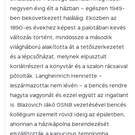
negyven évig élt a házban – egészen 1949-
ben bekövetkezett haláláig. Eközben az
1890-es évekhez képest a palotában kevés
változás történt, mindössze a második
világháború alakította át a tetőszerkezetet
és a lépcsőházat, melynek elpusztult
korlátrészeit a könyvtár és a szalon rácsaival
pótolták. Langheinrich Henriette –
leszármazottai nem lévén – a bencés rendre
hagyta vagyonát és ezzel együtt az ingatlant
is. Blazovich Jákó OSNB vezetésével bencés
kollégium üzemelt rövid ideig az épületben,
ahonnan a házikápolna berendezését
elszállították a kapucinus templomba.