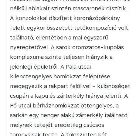
nélküli ablakait szintén mascaronék díszítik.
A konzolokkal díszített koronázópárkány
felett egykor összetett tetőkompozíció volt
található, ellentétben a mai egyszerű
nyeregtetővel. A sarok oromzatos-kupolás
komplexuma szinte teljesen hiányzik a
jelenlegi épületről. A Pala utcai
kilenctengelyes homlokzat felépítése
megegyezik a rakpart felőlivel – különbséget
csupán a kapu és zárterkély hiánya jelenti. A
Fő utcai bérházhomlokzat öttengelyes, a
sarkán egy henger alakú zárterkély található,
melynek tetejét eredetileg csúcsos
toronysisak fedte. A földszinten két