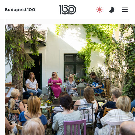
Budapest100
Korábbi évek
Csatlakozz!
Kapcsolat
En