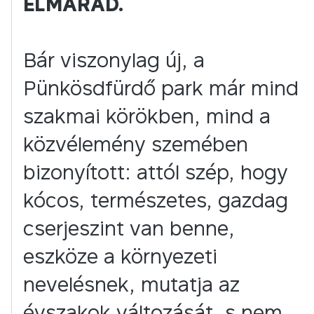
ELMARAD.
Bár viszonylag új, a
Pünkösdfürdő park már mind
szakmai körökben, mind a
közvélemény szemében
bizonyított: attól szép, hogy
kócos, természetes, gazdag
cserjeszint van benne,
eszköze a környezeti
nevelésnek, mutatja az
évszakok változását, s nem