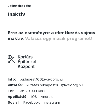
Jelentkezés:
Inaktív
Erre az eseményre a elentkezés sajnos
inaktív.
Válassz egy másik programot!
Info:
budapest100@kek.org.hu
Kutatás:
kutatas.budapest100@kek.org.hu
Tel:
+36 20 341 6688
Applikáció:
iOS
Android
Social:
Facebook
Instagram