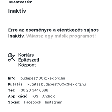
Jelentkezés:
Inaktív
Erre az eseményre a elentkezés sajnos
inaktív.
Válassz egy másik programot!
Info:
budapest100@kek.org.hu
Kutatás:
kutatas.budapest100@kek.org.hu
Tel:
+36 20 341 6688
Applikáció:
iOS
Android
Social:
Facebook
Instagram