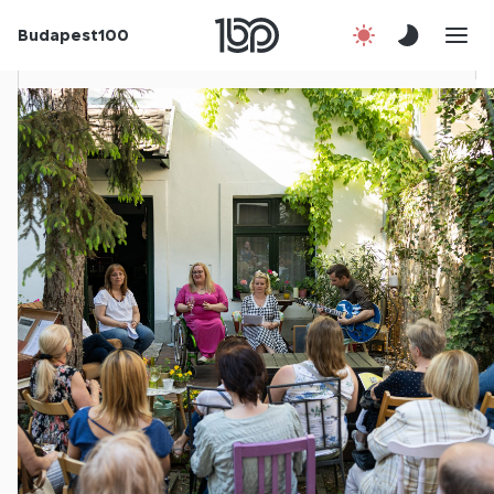
Budapest100
Korábbi évek
Csatlakozz!
Kapcsolat
En