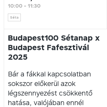
10:00
-
11:30
Séta
Budapest100 Sétanap x
Budapest Fafesztivál
2025
Bár a fákkal kapcsolatban
sokszor előkerül azok
légszennyezést csökkentő
hatása, valójában ennél