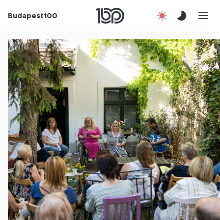
Budapest100
Korábbi évek
Csatlakozz!
Kapcsolat
En