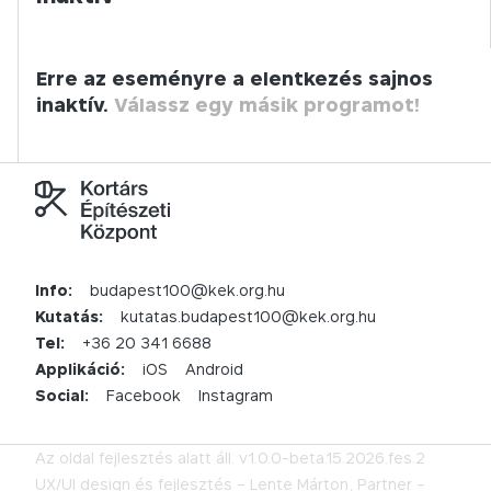
Erre az eseményre a elentkezés sajnos
inaktív.
Válassz egy másik programot!
Info:
budapest100@kek.org.hu
Kutatás:
kutatas.budapest100@kek.org.hu
Tel:
+36 20 341 6688
Applikáció:
iOS
Android
Social:
Facebook
Instagram
Az oldal fejlesztés alatt áll.
v1.0.0-beta.15.2026.fes.2
UX/UI design és fejlesztés –
Lente Márton,
Partner –