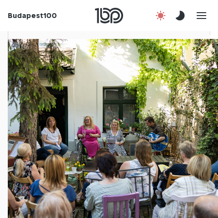
Budapest100
Korábbi évek
Csatlakozz!
Kapcsolat
En