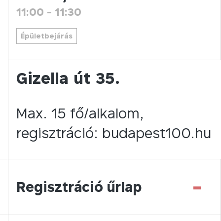
11:00
-
11:30
Épületbejárás
Gizella út 35.
Max. 15 fő/alkalom,
regisztráció: budapest100.hu
-
Regisztráció űrlap