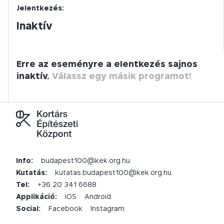
Jelentkezés:
Inaktív
Erre az eseményre a elentkezés sajnos
inaktív.
Válassz egy másik programot!
Info:
budapest100@kek.org.hu
Kutatás:
kutatas.budapest100@kek.org.hu
Tel:
+36 20 341 6688
Applikáció:
iOS
Android
Social:
Facebook
Instagram