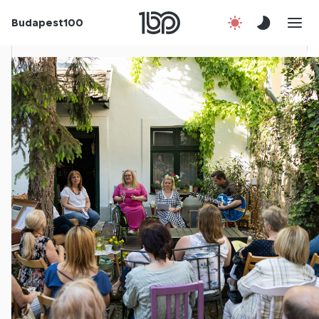
Budapest100
Korábbi évek
Csatlakozz!
Kapcsolat
En