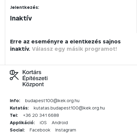
Jelentkezés:
Inaktív
Erre az eseményre a elentkezés sajnos
inaktív.
Válassz egy másik programot!
Info:
budapest100@kek.org.hu
Kutatás:
kutatas.budapest100@kek.org.hu
Tel:
+36 20 341 6688
Applikáció:
iOS
Android
Social:
Facebook
Instagram