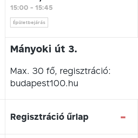
15:00
-
15:45
Épületbejárás
Mányoki út 3.
Max. 30 fő, regisztráció:
budapest100.hu
-
Regisztráció űrlap