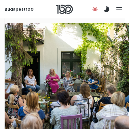
Budapest100
Korábbi évek
Csatlakozz!
Kapcsolat
En