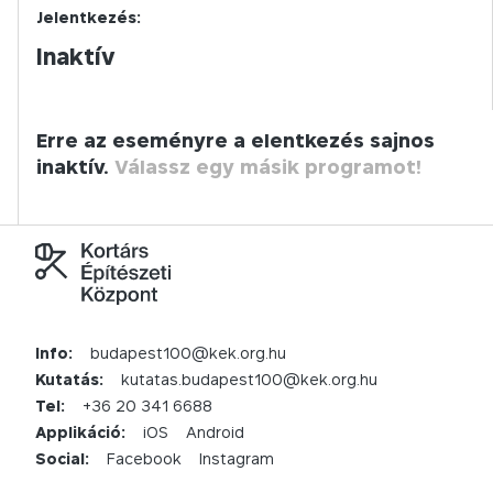
Jelentkezés:
Inaktív
Erre az eseményre a elentkezés sajnos
inaktív.
Válassz egy másik programot!
Info:
budapest100@kek.org.hu
Kutatás:
kutatas.budapest100@kek.org.hu
Tel:
+36 20 341 6688
Applikáció:
iOS
Android
Social:
Facebook
Instagram