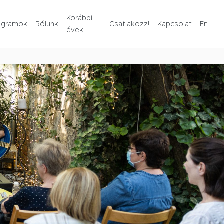
Rólunk
Korábbi
ogramok
Rólunk
Csatlakozz!
Kapcsolat
En
évek
Korábbi évek
Csatlakozz!
Kapcsolat
En