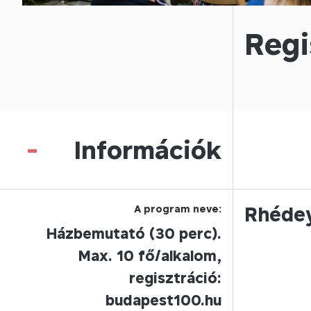
Regi
-
Információk
A program neve:
Rhédey
Házbemutató (30 perc).
Max. 10 fő/alkalom,
regisztráció:
budapest100.hu