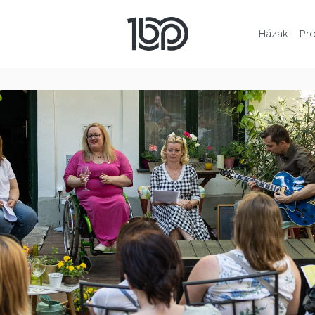
Házak
Pr