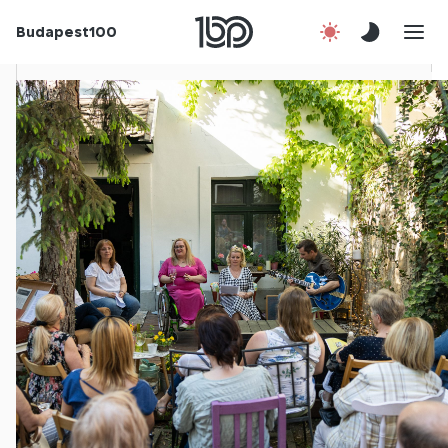
Budapest100
Korábbi évek
Csatlakozz!
Kapcsolat
En