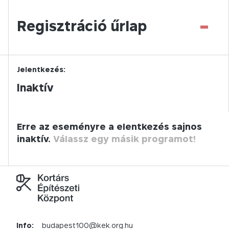
-
Regisztráció űrlap
Jelentkezés:
Inaktív
Erre az eseményre a elentkezés sajnos
inaktív.
Válassz egy másik programot!
Info:
budapest100@kek.org.hu