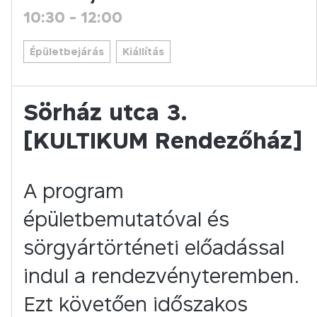
10:30
-
12:00
Épületbejárás
Kiállítás
Sörház utca 3.
[KULTIKUM Rendezőház]
A program
épületbemutatóval és
sörgyártörténeti előadással
indul a rendezvényteremben.
Ezt követően időszakos