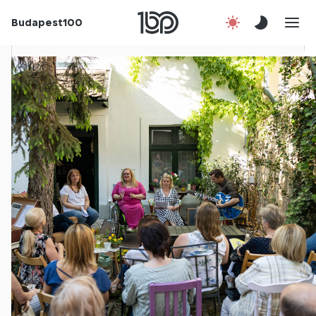
Budapest100
Korábbi évek
Csatlakozz!
Kapcsolat
En