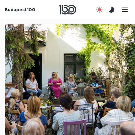
Budapest100
Korábbi évek
Csatlakozz!
Kapcsolat
En