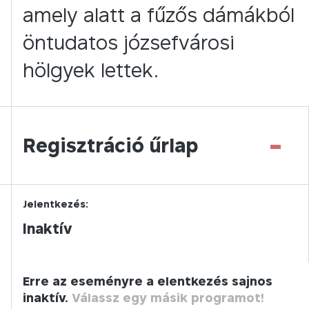
amely alatt a fűzős dámákból
öntudatos józsefvárosi
hölgyek lettek.
-
Regisztráció űrlap
Jelentkezés:
Inaktív
Erre az eseményre a elentkezés sajnos
inaktív.
Válassz egy másik programot!