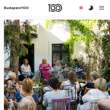
Budapest100
Korábbi évek
Csatlakozz!
Kapcsolat
En