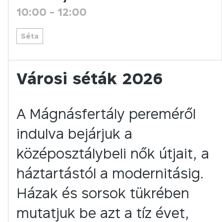
10:00
-
12:00
Séta
Városi séták 2026
A Mágnásfertály pereméről
indulva bejárjuk a
középosztálybeli nők útjait, a
háztartástól a modernitásig.
Házak és sorsok tükrében
mutatjuk be azt a tíz évet,