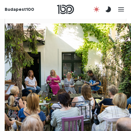
Budapest100
Korábbi évek
Csatlakozz!
Kapcsolat
En