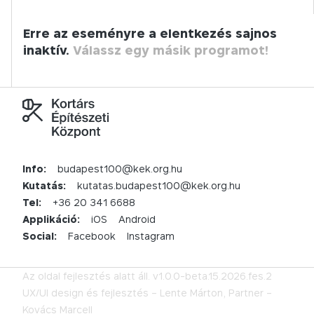
Erre az eseményre a elentkezés sajnos
inaktív.
Válassz egy másik programot!
Info:
budapest100@kek.org.hu
Kutatás:
kutatas.budapest100@kek.org.hu
Tel:
+36 20 341 6688
Applikáció:
iOS
Android
Social:
Facebook
Instagram
Az oldal fejlesztés alatt áll.
v1.0.0-beta.15.2026.fes.2
UX/UI design és fejlesztés –
Lente Márton,
Partner –
Kovács Marcell