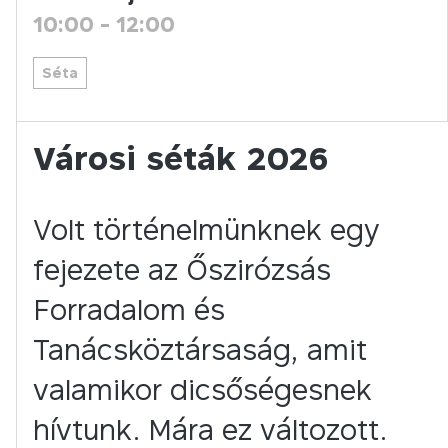
10:00
-
12:00
Séta
Városi séták 2026
Volt történelmünknek egy
fejezete az Őszirózsás
Forradalom és
Tanácsköztársaság, amit
valamikor dicsőségesnek
hívtunk. Mára ez változott.