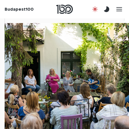
Budapest100
Korábbi évek
Csatlakozz!
Kapcsolat
En