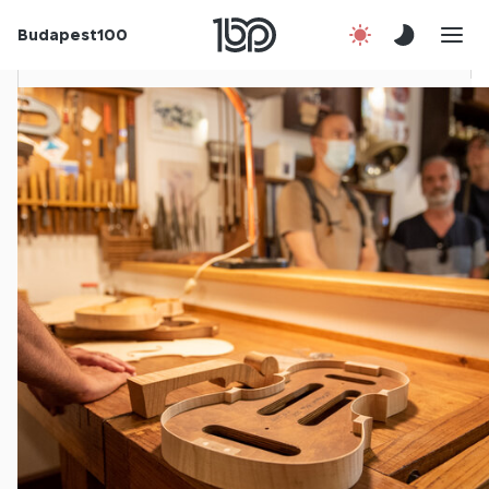
Budapest100
Korábbi évek
Csatlakozz!
Kapcsolat
En