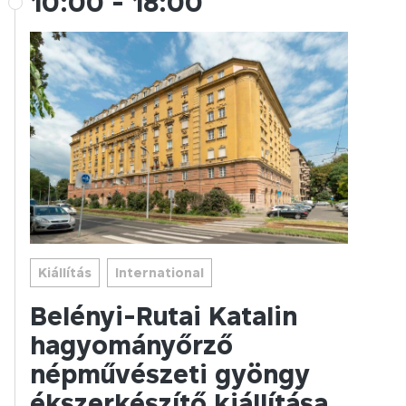
10:00
-
18:00
Kiállítás
International
Belényi-Rutai Katalin
hagyományőrző
népművészeti gyöngy
ékszerkészítő kiállítása