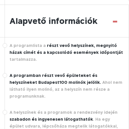
-
Alapvető információk
A programlista a
részt vevő helyszínek, megnyitó
házak címét és a kapcsolódó események időpontját
tartalmazza.
A programban részt vevő épületeket és
helyszíneket Budapest100 molinók jelölik.
Ahol nem
látható ilyen molinó, az a helyszín nem része a
programunknak.
A helyszínek és a programok a rendezvény idején
szabadon és ingyenesen látogathatók
. Ha egy
épület udvara, lépcsőháza megtelik látogatókkal,