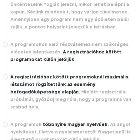
önkénteseink fogják jelezni, mikor lehet belépni a
kapun. Kérünk mindenkit, hogy várjon türelmesen.
Amennyiben egy program nem egy épületen belül
zajlik, a pontos helyszínt jelezzük a leírásban.
A programokon való részvételhez nem szükséges
előzetes jelentkezés.
A regisztrációhoz kötött
programokat külön jelöljük.
A regisztrációhoz kötött programoknál maximális
létszámot rögzítettünk az esemény
befogadóképessége alapján.
Mielőtt regisztrálni
próbálnál, győződj meg róla, hogy a programra van
szabad hely.
A programok
többnyire magyar nyelvűek.
Az angol
nyelvűeket, illetve a nyelvismerettől függetlenül is
élvezhető programokat külön jelöljük