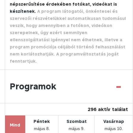
népszerűsítése érdekében fotókat, videókat is
készítenek.
A program látogatói, önkéntesei és
szervezői részvételükkel automatikusan tudomásul
veszik, hogy amennyiben a fotókon, videókon
szerepelnek, úgy ezért semmilyen
ellenszolgáltatási igénnyel nem élhetnek, illetve a
program promóciója céljából történő felhasználást
nem korlátozhatják. A programváltoztatás jogát
fenntartjuk.
-
Programok
296
aktív találat
Péntek
Szombat
Vasárnap
Mind
május 8.
május 9.
május 10.