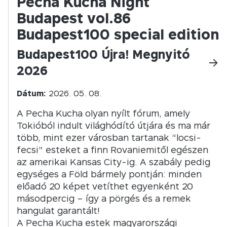
Pecha Kucha Night
Budapest vol.86
Budapest100 special edition
Budapest100 Újra! Megnyitó
2026
Dátum:
2026. 05. 08.
A Pecha Kucha olyan nyílt fórum, amely
Tokióból indult világhódító útjára és ma már
több, mint ezer városban tartanak “locsi-
fecsi” esteket a finn Rovaniemitől egészen
az amerikai Kansas City-ig. A szabály pedig
egységes a Föld bármely pontján: minden
előadó 20 képet vetíthet egyenként 20
másodpercig – így a pörgés és a remek
hangulat garantált!
A Pecha Kucha estek magyarországi