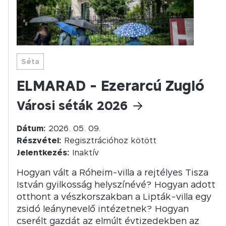
Séta
ELMARAD - Ezerarcú Zugló
Városi séták 2026
Dátum:
2026. 05. 09.
Részvétel:
Regisztrációhoz kötött
Jelentkezés:
Inaktív
Hogyan vált a Róheim-villa a rejtélyes Tisza
István gyilkosság helyszínévé? Hogyan adott
otthont a vészkorszakban a Lipták-villa egy
zsidó leánynevelő intézetnek? Hogyan
cserélt gazdát az elmúlt évtizedekben az