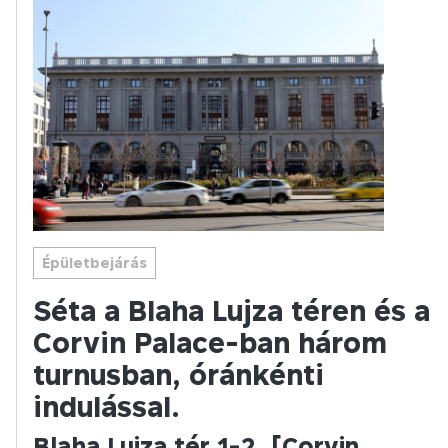
Épületbejárás
Séta a Blaha Lujza téren és a
Corvin Palace-ban három
turnusban, óránkénti
indulással.
Blaha Lujza tér 1-2. [Corvin