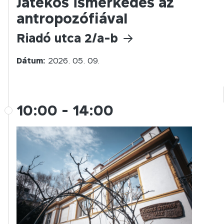
Játékos ismerkedés az
antropozófiával
Riadó utca 2/a-b
Dátum:
2026. 05. 09.
10:00
-
14:00