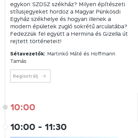
egykori SZDSZ székház? Milyen építészeti
stílusjegyeket hordoz a Magyar Pünkösdi
Egyház székhelye és hogyan illenek a
modern épületek zugló sokrétű arculatába?
Fedezzük fel együtt a Hermina és Gizella út
rejtett történeteit!
Sétavezetők:
Martinkó Máté és Hoffmann
Tamás
Regisztrálj
10:00
10:00
-
11:30