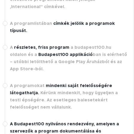
„International” címkével.
A programlistában
címkék jelölik a programok
típusát.
A
részletes, friss program
a budapest100.hu
oldalon és a
Budapest100 applikáció
ban is elérhető
– utóbbi letölthető a Google Play Áruházból és az
App Store-ból.
A programokat
mindenki saját felelősségére
látogathatja.
Kérünk mindenkit, hogy ügyeljen a
testi épségére. Az esetleges balesetekért
felelősséget nem vállalunk.
A Budapest100 nyilvános rendezvény, amelyen a
szervezők a program dokumentálása és