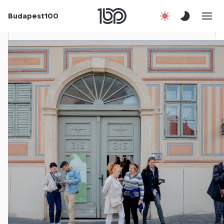
Budapest100
Korábbi évek
Csatlakozz!
Kapcsolat
En