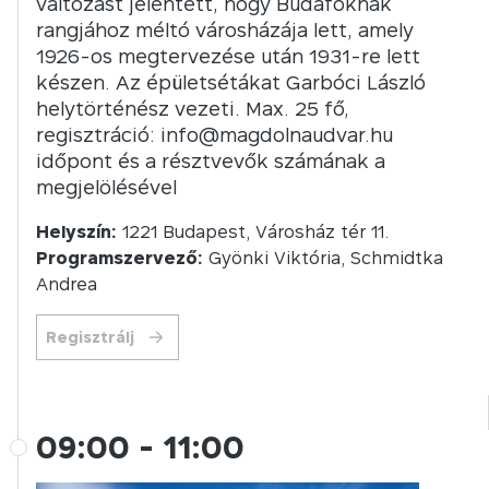
változást jelentett, hogy Budafoknak
rangjához méltó városházája lett, amely
1926-os megtervezése után 1931-re lett
készen. Az épületsétákat Garbóci László
helytörténész vezeti. Max. 25 fő,
regisztráció: info@magdolnaudvar.hu
időpont és a résztvevők számának a
megjelölésével
Helyszín:
1221 Budapest, Városház tér 11.
Programszervező:
Gyönki Viktória, Schmidtka
Andrea
Regisztrálj
09:00
-
11:00