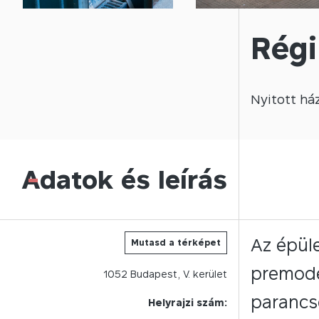
Régi
Nyitott
há
Adatok és leírás
-
Az épüle
Mutasd a térképet
premode
1052
Budapest,
V.
kerület
parancso
Helyrajzi szám: