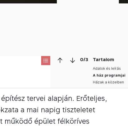
0
/
3
Tartalom
Adatok és leírás
A ház programjai
Házak a közelben
pítész tervei alapján. Erőteljes,
zata a mai napig tiszteletet
nt működő épület félköríves