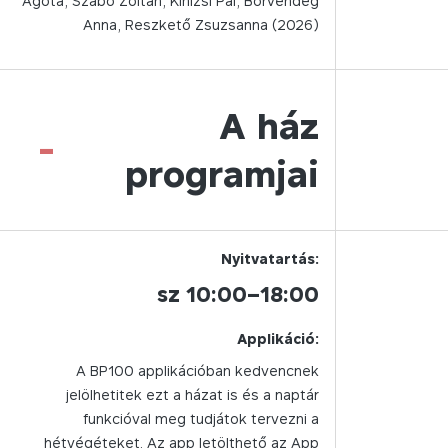
Ágota, Szabó Zoltán, Kinizsi Pál, Borvendég
Anna, Reszkető Zsuzsanna (2026)
A ház
-
programjai
Nyitvatartás:
sz 10:00–18:00
Applikáció:
A BP100 applikációban kedvencnek
jelölhetitek ezt a házat is és a naptár
funkcióval meg tudjátok tervezni a
hétvégéteket. Az app letölthető az App