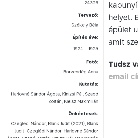
24326
kapunyíl
Tervező:
helyet.
Székely Béla
épület 
Építés éve:
amit sze
1924
- 1925
Fotó:
Tudsz v
Borvendég Anna
email c
Kutatás:
Harlovné Sándor Ágota, Kinizsi Pál, Szabó
Zoltán, Kleisz Maximilián
Önkéntesek:
Czeglédi Nándor, Blank Judit (2021), Blank
Judit, Czeglédi Nándor, Harlovné Sándor