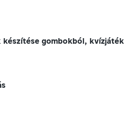
 készítése gombokból, kvízjáték
ás