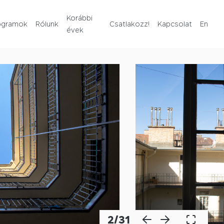
Rólunk
Korábbi
ogramok
Rólunk
Csatlakozz!
Kapcsolat
En
évek
Korábbi évek
Csatlakozz!
Kapcsolat
En
2
/
31