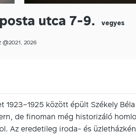
posta utca 7-9.
vegyes
z @
2021
,
2026
t 1923–1925 között épült Székely Béla é
rn, de finoman még historizáló homlok
l. Az eredetileg iroda- és üzletházké