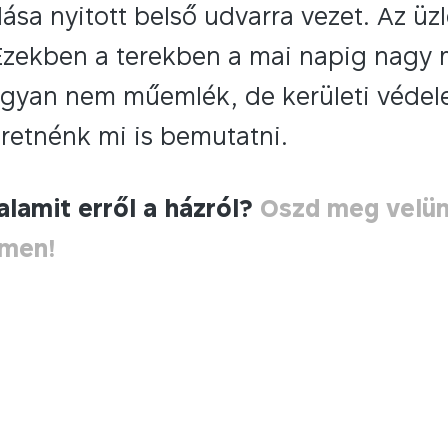
ása nyitott belső udvarra vezet. Az üzl
 Ezekben a terekben a mai napig nagy 
ugyan nem műemlék, de kerületi védelem
retnénk mi is bemutatni.
alamit erről a házról?
Oszd meg velü
ímen!