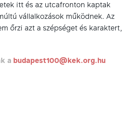
etek itt és az utcafronton kaptak
múltú vállalkozások működnek. Az
 őrzi azt a szépséget és karaktert,
nk a
budapest100@kek.org.hu