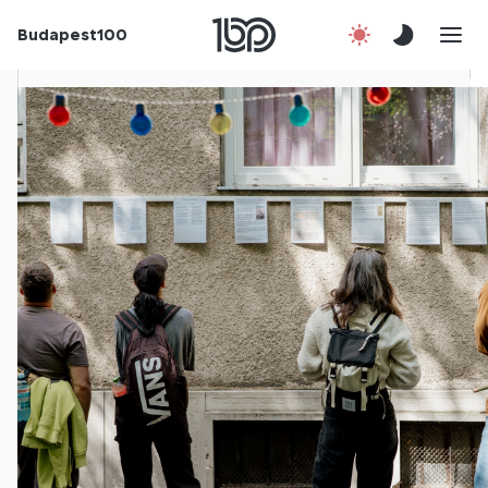
Budapest100
Korábbi évek
Csatlakozz!
Kapcsolat
En