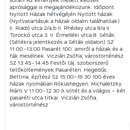
során! Az élmények mellett kedves
aprósággal is megajándékozunk. Időpont:
Nyitott Házak hétvégéjén Nyitott házak:
(Nyitvatartásuk a házak oldalin találhatóak)
II. Riadó utca 2/a,b II. Rhédey utca 8/a II.
Torockó utca 3. II. Érmelléki utca 8. Séták:
(Sétékra jelentkezés a Séták oldalon) SZ
11:00–13:00 Pasarét 100: amiről a házak és a
fák mesélnek. Viczián Zsófia, várostörténész
SZ 13:45–14:45 Festői táj, szoborszerű
tetőköltemények Pasaréten. Hegedűs
Bettina, építész Sz 15:00–16:30 100 éves
házak nyomában Rókushegyen. Michaletzky
Márti V 11:00–12:30 A sötét és a világos – két
pasaréti utca titkai. Viczián Zsófia,
várostörténész