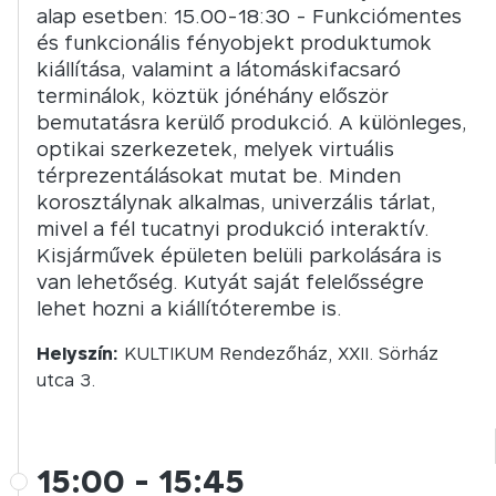
alap esetben: 15.00-18:30 - Funkciómentes
és funkcionális fényobjekt produktumok
kiállítása, valamint a látomáskifacsaró
terminálok, köztük jónéhány először
bemutatásra kerülő produkció. A különleges,
optikai szerkezetek, melyek virtuális
térprezentálásokat mutat be. Minden
korosztálynak alkalmas, univerzális tárlat,
mivel a fél tucatnyi produkció interaktív.
Kisjárművek épületen belüli parkolására is
van lehetőség. Kutyát saját felelősségre
lehet hozni a kiállítóterembe is.
Helyszín:
KULTIKUM Rendezőház, XXII. Sörház
utca 3.
15:00
-
15:45