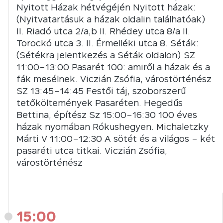
Nyitott Házak hétvégéjén Nyitott házak:
(Nyitvatartásuk a házak oldalin találhatóak)
II. Riadó utca 2/a,b II. Rhédey utca 8/a II.
Torockó utca 3. II. Érmelléki utca 8. Séták:
(Sétékra jelentkezés a Séták oldalon) SZ
11:00–13:00 Pasarét 100: amiről a házak és a
fák mesélnek. Viczián Zsófia, várostörténész
SZ 13:45–14:45 Festői táj, szoborszerű
tetőköltemények Pasaréten. Hegedűs
Bettina, építész Sz 15:00–16:30 100 éves
házak nyomában Rókushegyen. Michaletzky
Márti V 11:00–12:30 A sötét és a világos – két
pasaréti utca titkai. Viczián Zsófia,
várostörténész
15:00