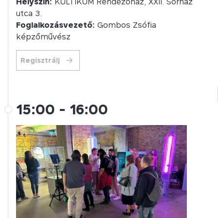
Helyszín:
KULTIKUM Rendezőház, XXII. Sörház
utca 3.
Foglalkozásvezető:
Gombos Zsófia
képzőművész
Regisztrálj
15:00
-
16:00