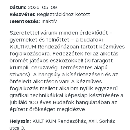
Dátum:
2026. 05. 09.
Részvétel:
Regisztrációhoz kötött
Jelentkezés:
Inaktív
Szeretettel várunk minden érdeklődőt –
gyermeket és felnőttet – a budafoki
KULTIKUM Rendezőházban tartott kézműves
foglalkozásokra. Fedezzétek fel az alkotás
örömét játékos eszközökkel! (Kifaragott
krumpli, ceruzavég, természetes alapú
szivacs). A hangsúly a kísérletezésen és az
önfeledt alkotáson van! A kézműves
foglalkozás mellett alkalom nyílik egyszerű
grafikai technikákkal képeslap készítésére a
jubiláló 100 éves Budafok hangulatában az
épített örökséget megidézve.
Helyszín:
KULTIKUM Rendezőház, XXII. Sörház
utca 3.