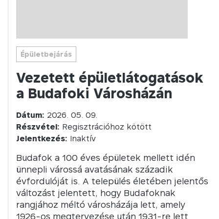
Épületbejárás
Vezetett épületlátogatások
a Budafoki Városházán
Dátum:
2026. 05. 09.
Részvétel:
Regisztrációhoz kötött
Jelentkezés:
Inaktív
Budafok a 100 éves épületek mellett idén
ünnepli várossá avatásának századik
évfordulóját is. A település életében jelentős
változást jelentett, hogy Budafoknak
rangjához méltó városházája lett, amely
1926-os megtervezése után 1931-re lett