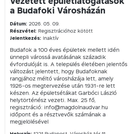
Vezetett épületlátogatások
a Budafoki Városházán
Dátum:
2026. 05. 09.
Részvétel:
Regisztrációhoz kötött
Jelentkezés:
Inaktív
Budafok a 100 éves épületek mellett idén
ünnepli várossá avatásának századik
évfordulóját is. A település életében jelentős
változást jelentett, hogy Budafoknak
rangjához méltó városházája lett, amely
1926-os megtervezése után 1931-re lett
készen. Az épületsétákat Garbóci László
helytörténész vezeti. Max. 25 fő,
regisztráció: info@magdolnaudvar.hu
időpont és a résztvevők számának a
megjelölésével
Helyszín:
1221 Budapest, Városház tér 11.