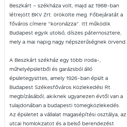
Beszkárt – székháza volt, majd az 1968-ban
létrejött BKV Zrt. örökölte meg. Főbejáratát a
főváros címere “koronázza”. Itt működik
Budapest egyik utolsó, díszes páternosztere,
mely a mai napig nagy népszerűségnek örvend.
A Beszkárt székház egy több iroda-,
műhelyépületből és garázsból álló
épületegyüttes, amely 1926-ban épült a
Budapest Székesfőváros Közlekedési Rt.
megbízásából, akiknek ugyanezen évtől van a
tulajdonában a budapesti tömegközlekedés.
Az épületet a vállalat magasépítési osztálya, az
utcai homlokzatot és a belső berendezést