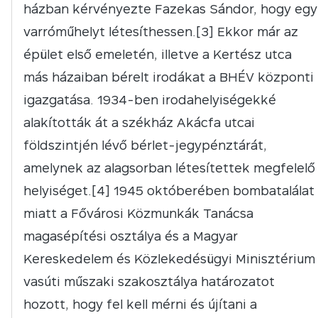
házban kérvényezte Fazekas Sándor, hogy egy
varróműhelyt létesíthessen.[3] Ekkor már az
épület első emeletén, illetve a Kertész utca
más házaiban bérelt irodákat a BHÉV központi
igazgatása. 1934-ben irodahelyiségekké
alakították át a székház Akácfa utcai
földszintjén lévő bérlet-jegypénztárát,
amelynek az alagsorban létesítettek megfelelő
helyiséget.[4] 1945 októberében bombatalálat
miatt a Fővárosi Közmunkák Tanácsa
magasépítési osztálya és a Magyar
Kereskedelem és Közlekedésügyi Minisztérium
vasúti műszaki szakosztálya határozatot
hozott, hogy fel kell mérni és újítani a