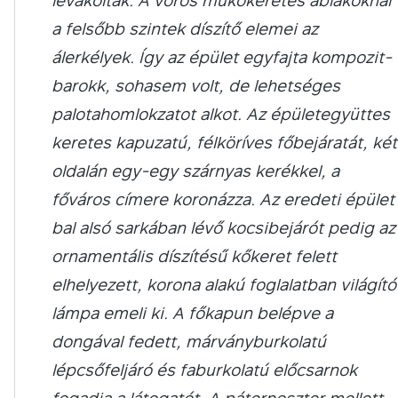
levakolták. A vörös műkőkeretes ablakoknál
a felsőbb szintek díszítő elemei az
álerkélyek. Így az épület egyfajta kompozit-
barokk, sohasem volt, de lehetséges
palotahomlokzatot alkot. Az épületegyüttes
keretes kapuzatú, félköríves főbejáratát, két
oldalán egy-egy szárnyas kerékkel, a
főváros címere koronázza. Az eredeti épület
bal alsó sarkában lévő kocsibejárót pedig az
ornamentális díszítésű kőkeret felett
elhelyezett, korona alakú foglalatban világító
lámpa emeli ki. A főkapun belépve a
dongával fedett, márványburkolatú
lépcsőfeljáró és faburkolatú előcsarnok