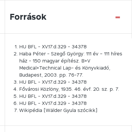
-
Források
HU BFL - XV.17.d.329 - 34378
Haba Péter - Szegő György: 111 év – 111 híres
ház - 150 magyar építész. B+V
Medical+Technical Lap- és Könyvkiadó,
Budapest, 2003. pp. 76-77.
HU BFL - XV.17.d.329 - 34378
Fővárosi Közlöny, 1935. 46. évf. 20. sz. p. 7.
HU BFL - XV.17.d.329 - 34378
HU BFL - XV.17.d.329 - 34378
Wikipédia [Wälder Gyula szócikk]