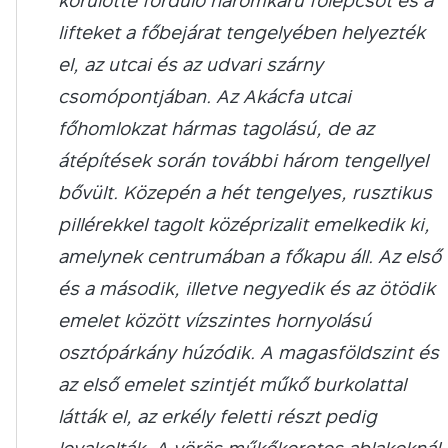
körülötte forduló háromkarú főlépcsőt és a
lifteket a főbejárat tengelyében helyezték
el, az utcai és az udvari szárny
csomópontjában. Az Akácfa utcai
főhomlokzat hármas tagolású, de az
átépítések során további három tengellyel
bővült. Közepén a hét tengelyes, rusztikus
pillérekkel tagolt középrizalit emelkedik ki,
amelynek centrumában a főkapu áll. Az első
és a második, illetve negyedik és az ötödik
emelet között vízszintes hornyolású
osztópárkány húzódik. A magasföldszint és
az első emelet szintjét műkő burkolattal
látták el, az erkély feletti részt pedig