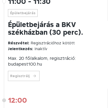
11:00
-
11:30
Épületbejárás
Épületbejárás a BKV
székházban (30 perc).
Részvétel:
Regisztrációhoz kötött
Jelentkezés:
Inaktív
Max. 20 fő/alkalom, regisztráció:
budapest100.hu
Regisztrálj
12:00