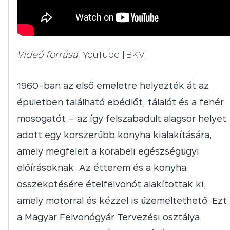
Videó forrása:
YouTube [BKV]
1960-ban az első emeletre helyezték át az
épületben található ebédlőt, tálalót és a fehér
mosogatót – az így felszabadult alagsor helyet
adott egy korszerűbb konyha kialakítására,
amely megfelelt a korabeli egészségügyi
előírásoknak. Az étterem és a konyha
összekötésére ételfelvonót alakítottak ki,
amely motorral és kézzel is üzemeltethető. Ezt
a Magyar Felvonógyár Tervezési osztálya