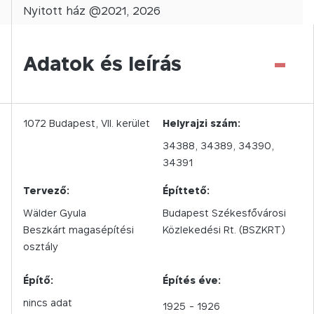
Nyitott
ház @
2021
,
2026
-
Adatok és leírás
1072
Budapest,
VII.
kerület
Helyrajzi szám:
34388, 34389, 34390,
34391
Tervező:
Építtető:
Wälder Gyula
Budapest Székesfővárosi
Beszkárt magasépítési
Közlekedési Rt. (BSZKRT)
osztály
Építő:
Építés éve:
nincs adat
1925
- 1926