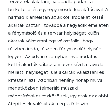
tervezték alakítani, hajópadló parketta
burkolattal és egy-egy mosdó kialakításával. A
harmadik emeleten az akkori irodákat ketté
akarták osztani, továbbá a negyedik emeleten
a fénymásoló és a tervtár helyiségét külön
akarták választani egy válaszfallal, hogy
részben iroda, részben fénymásolóhelyiség
legyen. Az udvari szárnyban lévő irodát is
ketté akarták választani, ezenkívül a távirda
melletti helyiséget is le akarták választani és
kifesteni azt. Azonban néhány hónap múlva
menetközben felmerülő műszaki
módosításokat eszközöltek, így csak az alábbi
átépítések valósultak meg: a földszint