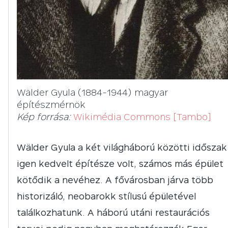
Wälder Gyula (1884-1944) magyar
építészmérnök
Kép forrása:
Wikimédia Commons [Tambo]
Wälder Gyula a két világháború közötti időszak
igen kedvelt építésze volt, számos más épület
kötődik a nevéhez. A fővárosban járva több
historizáló, neobarokk stílusú épületével
találkozhatunk. A háború utáni restaurációs