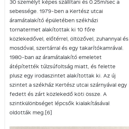
30 személyt képes szállítani és 0.25m/sec a
sebessége. 1979-ben a Kertész utcai
áramátalakító épületében székházi
tornatermet alakítottak ki 10 főre
közlekedővel, előtérrel, öltözővel, zuhannyal és
mosdóval, szertárral és egy takarítókamrával.
1980-ban az áramátalakító emeletet
átépítették túlzsúfoltság miatt, és felette
plusz egy irodaszintet alakítottak ki. Az új
szintet a székház Kertész utcai szárnyával egy
fedett és zárt közlekedő köti össze. A
szintkülönbséget lépcsők kialakításával
oldották meg.[6]