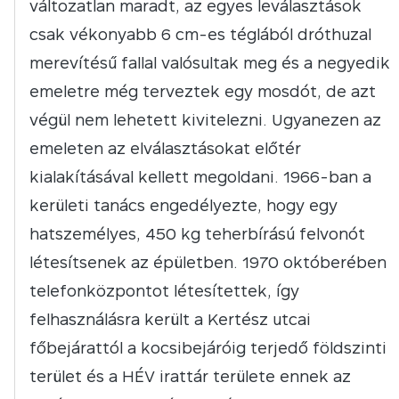
változatlan maradt, az egyes leválasztások
csak vékonyabb 6 cm-es téglából dróthuzal
merevítésű fallal valósultak meg és a negyedik
emeletre még terveztek egy mosdót, de azt
végül nem lehetett kivitelezni. Ugyanezen az
emeleten az elválasztásokat előtér
kialakításával kellett megoldani. 1966-ban a
kerületi tanács engedélyezte, hogy egy
hatszemélyes, 450 kg teherbírású felvonót
létesítsenek az épületben. 1970 októberében
telefonközpontot létesítettek, így
felhasználásra került a Kertész utcai
főbejárattól a kocsibejáróig terjedő földszinti
terület és a HÉV irattár területe ennek az