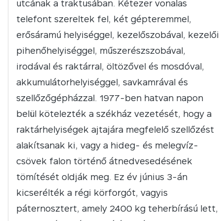
utcának a traktusában. Kétezer vonalas
telefont szereltek fel, két gépteremmel,
erősáramú helyiséggel, kezelőszobával, kezelői
pihenőhelyiséggel, műszerészszobával,
irodával és raktárral, öltözővel és mosdóval,
akkumulátorhelyiséggel, savkamrával és
szellőzőgépházzal. 1977-ben hatvan napon
belül kötelezték a székház vezetését, hogy a
raktárhelyiségek ajtajára megfelelő szellőzést
alakítsanak ki, vagy a hideg- és melegvíz-
csövek falon történő átnedvesedésének
tömítését oldják meg. Ez év június 3-án
kicserélték a régi körforgót, vagyis
páternosztert, amely 2400 kg teherbírású lett,