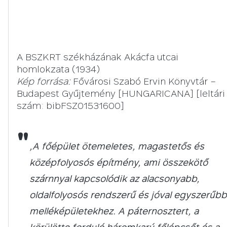
A BSZKRT székházának Akácfa utcai
homlokzata (1934)
Kép forrása:
Fővárosi Szabó Ervin Könyvtár –
Budapest Gyűjtemény [HUNGARICANA] [leltári
szám: bibFSZ01531600]
"
„A főépület ötemeletes, magastetős és
középfolyosós építmény, ami összekötő
szárnnyal kapcsolódik az alacsonyabb,
oldalfolyosós rendszerű és jóval egyszerűbb
melléképületekhez. A páternosztert, a