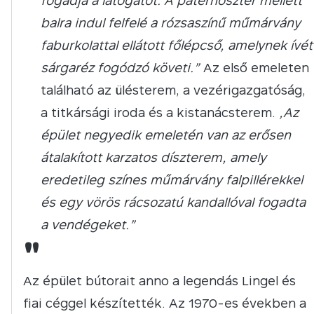
fogadja a látogatót. A páternoszter mellett
balra indul felfelé a rózsaszínű műmárvány
faburkolattal ellátott főlépcső, amelynek ívét
sárgaréz fogódzó követi.”
Az első emeleten
található az ülésterem, a vezérigazgatóság,
a titkársági iroda és a kistanácsterem.
„Az
épület negyedik emeletén van az erősen
átalakított karzatos díszterem, amely
eredetileg színes műmárvány falpillérekkel
és egy vörös rácsozatú kandallóval fogadta
a vendégeket.”
"
Az épület bútorait anno a legendás Lingel és
fiai céggel készítették. Az 1970-es években a