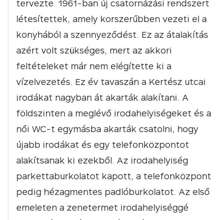
tervezte. 1961-ban új csatornázási rendszert
létesítettek, amely korszerűbben vezeti el a
konyhából a szennyeződést. Ez az átalakítás
azért volt szükséges, mert az akkori
feltételeket már nem elégítette ki a
vízelvezetés. Ez év tavaszán a Kertész utcai
irodákat nagyban át akarták alakítani. A
földszinten a meglévő irodahelyiségeket és a
női WC-t egymásba akarták csatolni, hogy
újabb irodákat és egy telefonközpontot
alakítsanak ki ezekből. Az irodahelyiség
parkettaburkolatot kapott, a telefonközpont
pedig hézagmentes padlóburkolatot. Az első
emeleten a zenetermet irodahelyiséggé