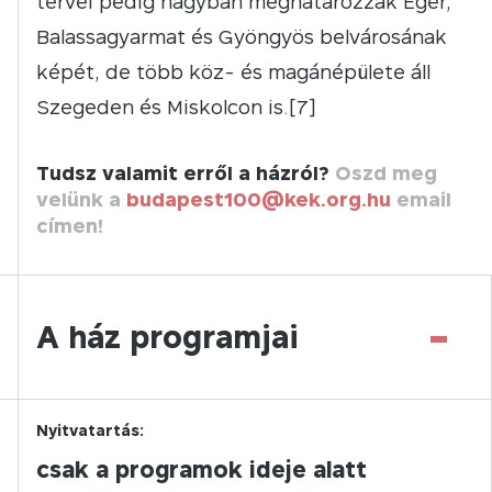
tervei pedig nagyban meghatározzák Eger,
Balassagyarmat és Gyöngyös belvárosának
képét, de több köz- és magánépülete áll
Szegeden és Miskolcon is.[7]
Tudsz valamit erről a házról?
Oszd meg
velünk a
budapest100@kek.org.hu
email
címen!
-
A ház programjai
Nyitvatartás:
csak a programok ideje alatt