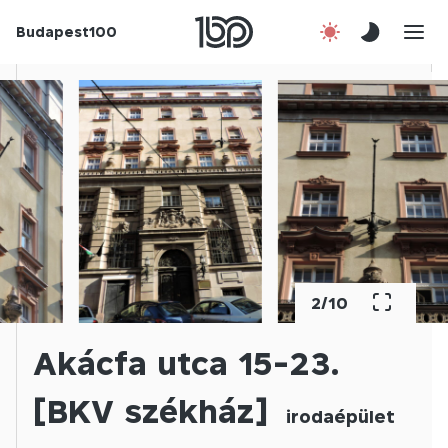
Budapest100
Korábbi évek
Csatlakozz!
Kapcsolat
En
3
/
10
Akácfa utca 15-23.
[BKV székház]
irodaépület