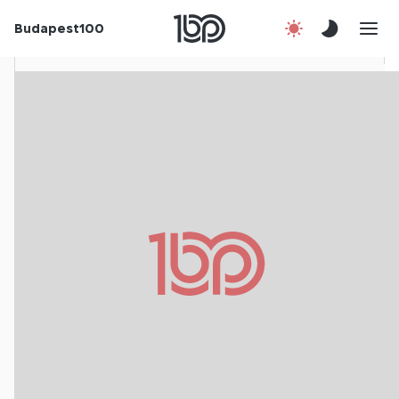
Rólunk
Budapest100
Korábbi évek
Csatlakozz!
Kapcsolat