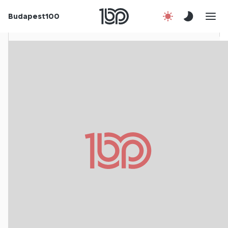
Rólunk
Budapest100
Korábbi évek
Csatlakozz!
Kapcsolat