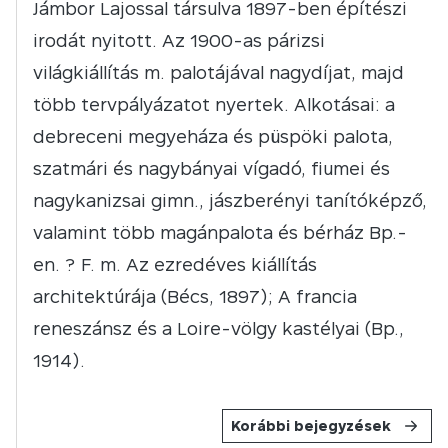
Jámbor Lajossal társulva 1897-ben építészi
irodát nyitott. Az 1900-as párizsi
világkiállítás m. palotájával nagydíjat, majd
több tervpályázatot nyertek. Alkotásai: a
debreceni megyeháza és püspöki palota,
szatmári és nagybányai vígadó, fiumei és
nagykanizsai gimn., jászberényi tanítóképző,
valamint több magánpalota és bérház Bp.-
en. ? F. m. Az ezredéves kiállítás
architektúrája (Bécs, 1897); A francia
reneszánsz és a Loire-völgy kastélyai (Bp.,
1914).
Korábbi bejegyzések