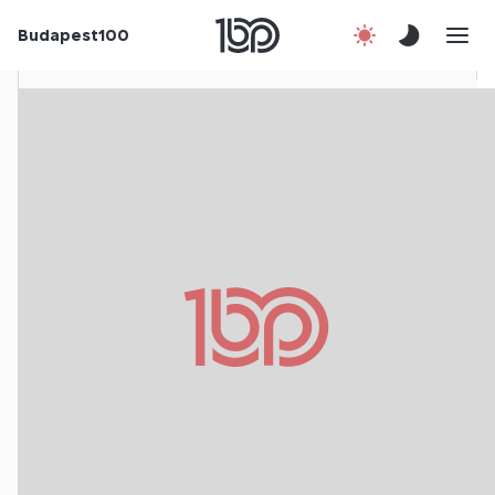
Rólunk
Budapest100
Korábbi évek
Csatlakozz!
Kapcsolat