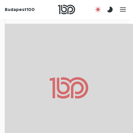
Rólunk
Budapest100
Korábbi évek
Csatlakozz!
Kapcsolat