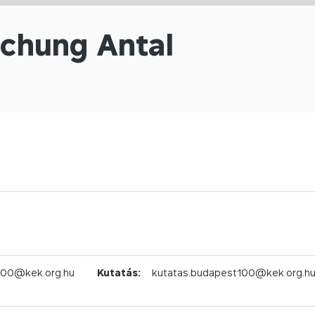
chung Antal
100@kek.org.hu
Kutatás:
kutatas.budapest100@kek.org.h