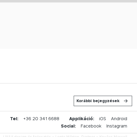
Korábbi bejegyzések
u
Tel:
+36 20 341 6688
Applikáció:
iOS
Android
Social:
Facebook
Instagram
UX/UI design és fejlesztés –
Lente Márton,
Partner –
Kovács Marcell