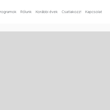
rogramok
Rólunk
Korábbi évek
Csatlakozz!
Kapcsolat
Rólunk
Korábbi évek
Csatlakozz!
Kapcsolat