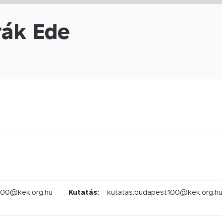
ák Ede
100@kek.org.hu
Kutatás:
kutatas.budapest100@kek.org.h