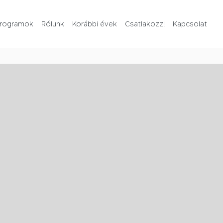
rogramok
Rólunk
Korábbi évek
Csatlakozz!
Kapcsolat
Rólunk
Korábbi évek
Csatlakozz!
Kapcsolat