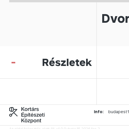
Dvor
-
Részletek
Info:
budapest
Az oldal fejlesztés alatt áll.
v1.0.0-beta.15.2026.fes.2