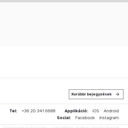
Korábbi bejegyzések
u
Tel:
+36 20 341 6688
Applikáció:
iOS
Android
Social:
Facebook
Instagram
UX/UI design és fejlesztés –
Lente Márton,
Partner –
Kovács Marcell