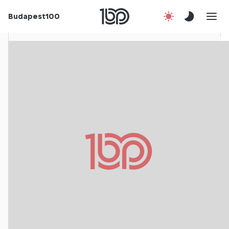
Rólunk
Budapest100
Korábbi évek
Csatlakozz!
Kapcsolat