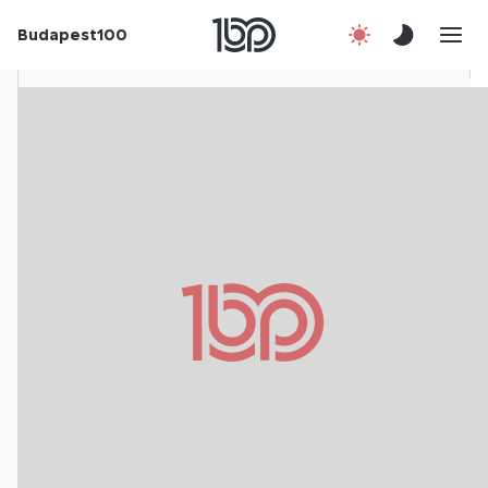
Rólunk
Budapest100
Korábbi évek
Csatlakozz!
Kapcsolat