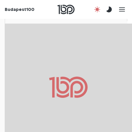
Rólunk
Budapest100
Korábbi évek
Csatlakozz!
Kapcsolat