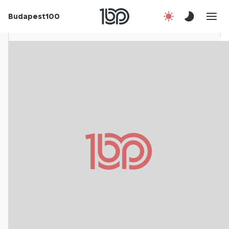
Rólunk
Budapest100
Korábbi évek
Csatlakozz!
Kapcsolat