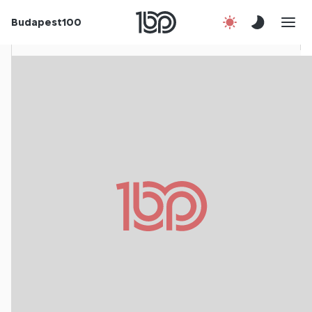
Rólunk
Budapest100
Korábbi évek
Csatlakozz!
Kapcsolat