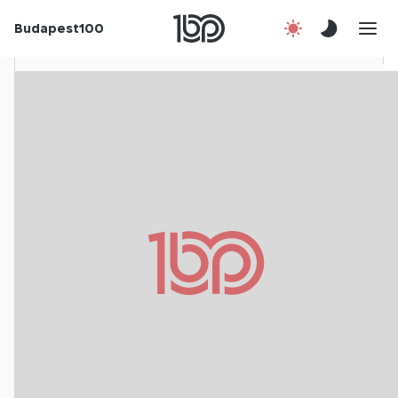
Rólunk
Budapest100
Korábbi évek
Csatlakozz!
Kapcsolat