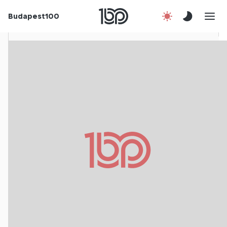
Rólunk
Budapest100
Korábbi évek
Csatlakozz!
Kapcsolat