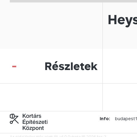
Heys
-
Részletek
Info:
budapest
Az oldal fejlesztés alatt áll.
v1.0.0-beta.15.2026.fes.2