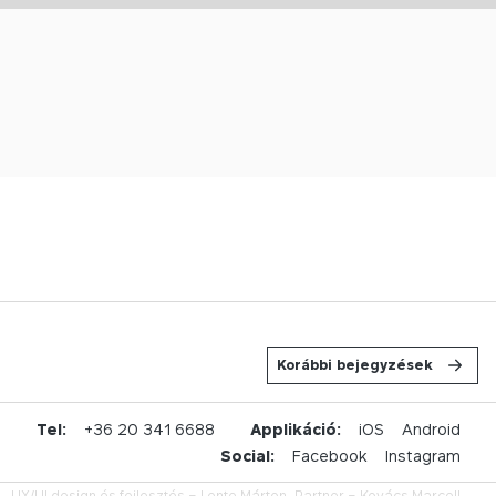
Korábbi bejegyzések
u
Tel:
+36 20 341 6688
Applikáció:
iOS
Android
Social:
Facebook
Instagram
UX/UI design és fejlesztés –
Lente Márton,
Partner –
Kovács Marcell