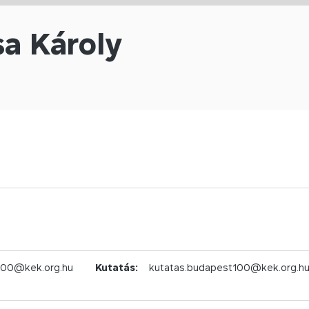
a Károly
100@kek.org.hu
Kutatás:
kutatas.budapest100@kek.org.h