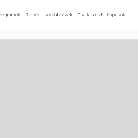
rogramok
Rólunk
Korábbi évek
Csatlakozz!
Kapcsolat
Rólunk
Korábbi évek
Csatlakozz!
Kapcsolat