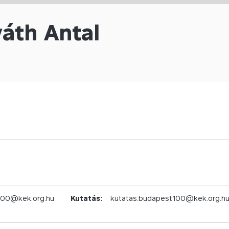
áth Antal
100@kek.org.hu
Kutatás:
kutatas.budapest100@kek.org.h