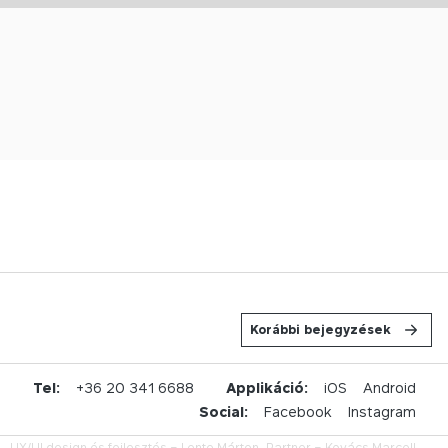
Korábbi bejegyzések
u
Tel:
+36 20 341 6688
Applikáció:
iOS
Android
Social:
Facebook
Instagram
UX/UI design és fejlesztés –
Lente Márton,
Partner –
Kovács Marcell