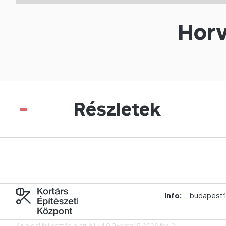
Horv
-
Részletek
Info:
budapest
Az oldal fejlesztés alatt áll.
v1.0.0-beta.15.2026.fes.2