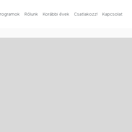
rogramok
Rólunk
Korábbi évek
Csatlakozz!
Kapcsolat
Rólunk
Korábbi évek
Csatlakozz!
Kapcsolat