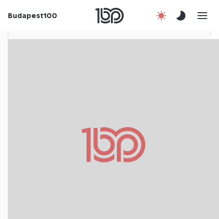
Rólunk
Budapest100
Korábbi évek
Csatlakozz!
Kapcsolat