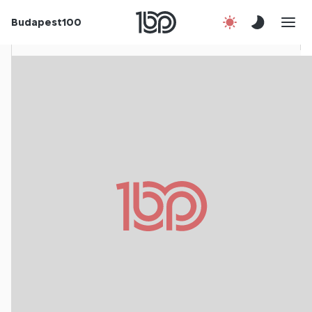
Rólunk
Budapest100
Korábbi évek
Csatlakozz!
Kapcsolat