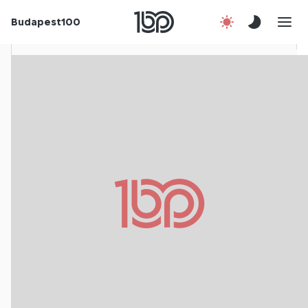
Rólunk
Budapest100
Korábbi évek
Csatlakozz!
Kapcsolat