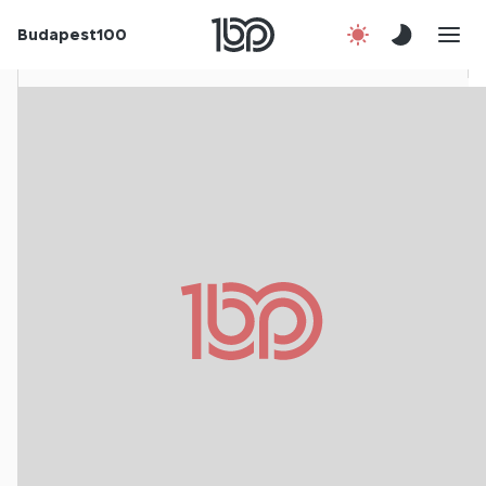
Rólunk
Budapest100
Korábbi évek
Csatlakozz!
Kapcsolat