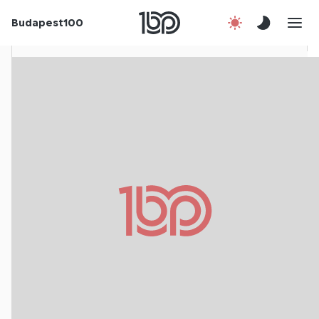
Rólunk
Budapest100
Korábbi évek
Csatlakozz!
Kapcsolat