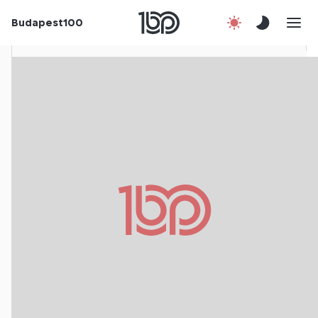
Rólunk
Budapest100
Korábbi évek
Csatlakozz!
Kapcsolat