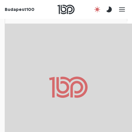
Rólunk
Budapest100
Korábbi évek
Csatlakozz!
Kapcsolat