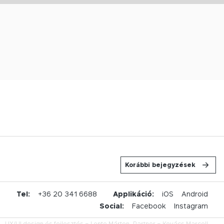
Korábbi bejegyzések
u
Tel:
+36 20 341 6688
Applikáció:
iOS
Android
Social:
Facebook
Instagram
UX/UI design és fejlesztés –
Lente Márton,
Partner –
Kovács Marcell