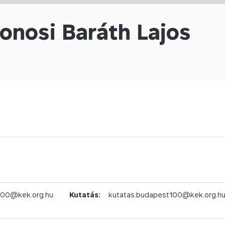
onosi Baráth Lajos
100@kek.org.hu
Kutatás:
kutatas.budapest100@kek.org.h