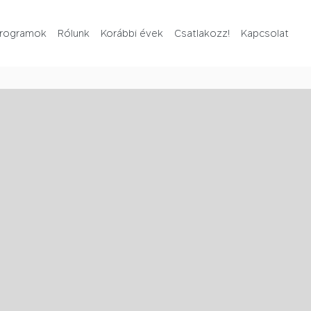
rogramok
Rólunk
Korábbi évek
Csatlakozz!
Kapcsolat
Rólunk
Korábbi évek
Csatlakozz!
Kapcsolat