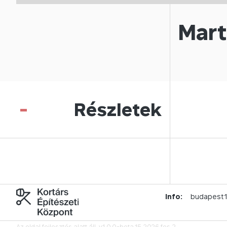
Mart
-
Részletek
Info:
budapest
Az oldal fejlesztés alatt áll.
v1.0.0-beta.15.2026.fes.2