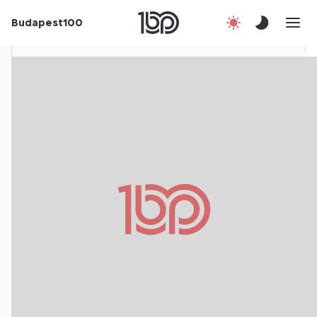
Rólunk
Budapest100
Korábbi évek
Csatlakozz!
Kapcsolat