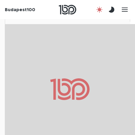
Rólunk
Budapest100
Korábbi évek
Csatlakozz!
Kapcsolat