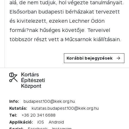
alá, de nem tudjuk, hol végezte tanulmányait.
Elsősorban budapesti bérházakat tervezett
és kivitelezett, ezeken Lechner Ödön
formái?nak hűséges követője. Terveivel
többször részt vett a Műcsarnok kiállításain.
Korábbi bejegyzések
Info:
budapest100@kek.org.hu
Kutatás:
kutatas.budapest100@kek.org.hu
Tel:
+36 20 341 6688
Applikáció:
iOS
Android
Social:
Facebook
Instagram