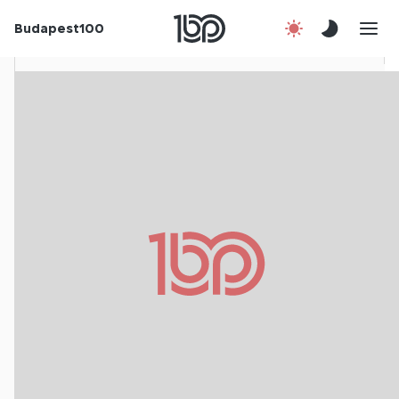
Rólunk
Budapest100
Korábbi évek
Csatlakozz!
Kapcsolat