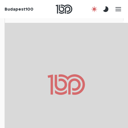
Rólunk
Budapest100
Korábbi évek
Csatlakozz!
Kapcsolat