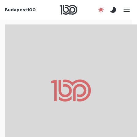
Rólunk
Budapest100
Korábbi évek
Csatlakozz!
Kapcsolat