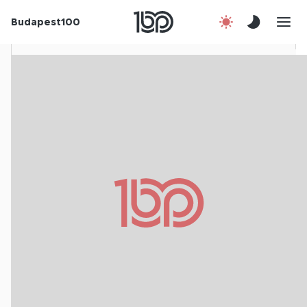
Rólunk
Budapest100
Korábbi évek
Csatlakozz!
Kapcsolat