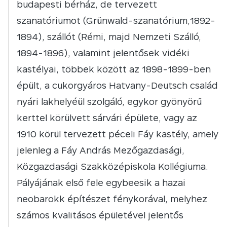
budapesti bérház, de tervezett
szanatóriumot (Grünwald-szanatórium,1892-
1894), szállót (Rémi, majd Nemzeti Szálló,
1894-1896), valamint jelentősek vidéki
kastélyai, többek között az 1898-1899-ben
épült, a cukorgyáros Hatvany-Deutsch család
nyári lakhelyéül szolgáló, egykor gyönyörű
kerttel körülvett sárvári épülete, vagy az
1910 körül tervezett péceli Fáy kastély, amely
jelenleg a Fáy András Mezőgazdasági,
Közgazdasági Szakközépiskola Kollégiuma.
Pályájának első fele egybeesik a hazai
neobarokk építészet fénykorával, melyhez
számos kvalitásos épületével jelentős