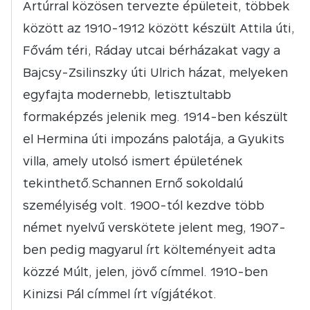
Artúrral közösen tervezte épületeit, többek
között az 1910-1912 között készült Attila úti,
Fővám téri, Ráday utcai bérházakat vagy a
Bajcsy-Zsilinszky úti Ulrich házat, melyeken
egyfajta modernebb, letisztultabb
formaképzés jelenik meg. 1914-ben készült
el Hermina úti impozáns palotája, a Gyukits
villa, amely utolsó ismert épületének
tekinthető.Schannen Ernő sokoldalú
személyiség volt. 1900-tól kezdve több
német nyelvű verskötete jelent meg, 1907-
ben pedig magyarul írt költeményeit adta
közzé Múlt, jelen, jövő címmel. 1910-ben
Kinizsi Pál címmel írt vígjátékot.