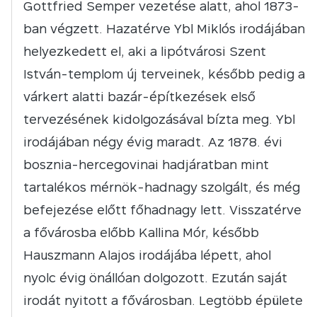
Gottfried Semper vezetése alatt, ahol 1873-
ban végzett. Hazatérve Ybl Miklós irodájában
helyezkedett el, aki a lipótvárosi Szent
István-templom új terveinek, később pedig a
várkert alatti bazár-építkezések első
tervezésének kidolgozásával bízta meg. Ybl
irodájában négy évig maradt. Az 1878. évi
bosznia-hercegovinai hadjáratban mint
tartalékos mérnök-hadnagy szolgált, és még
befejezése előtt főhadnagy lett. Visszatérve
a fővárosba előbb Kallina Mór, később
Hauszmann Alajos irodájába lépett, ahol
nyolc évig önállóan dolgozott. Ezután saját
irodát nyitott a fővárosban. Legtöbb épülete