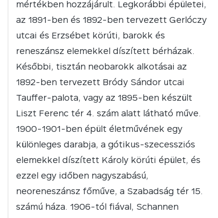
mértékben hozzájárult. Legkorábbi épületei,
az 1891-ben és 1892-ben tervezett Gerlóczy
utcai és Erzsébet körúti, barokk és
reneszánsz elemekkel díszített bérházak.
Későbbi, tisztán neobarokk alkotásai az
1892-ben tervezett Bródy Sándor utcai
Tauffer-palota, vagy az 1895-ben készült
Liszt Ferenc tér 4. szám alatt látható műve.
1900-1901-ben épült életművének egy
különleges darabja, a gótikus-szecessziós
elemekkel díszített Károly körúti épület, és
ezzel egy időben nagyszabású,
neoreneszánsz főműve, a Szabadság tér 15.
számú háza. 1906-tól fiával, Schannen