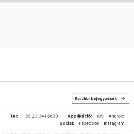
Korábbi bejegyzések
u
Tel:
+36 20 341 6688
Applikáció:
iOS
Android
Social:
Facebook
Instagram
UX/UI design és fejlesztés –
Lente Márton,
Partner –
Kovács Marcell