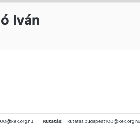
ó Iván
100@kek.org.hu
Kutatás:
kutatas.budapest100@kek.org.h