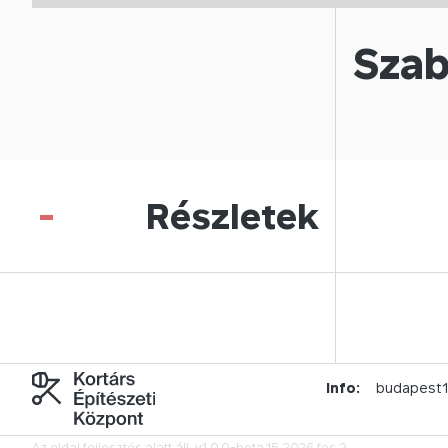
Szab
-
Részletek
Info:
budapest
Az oldal fejlesztés alatt áll.
v1.0.0-beta.15.2026.fes.2