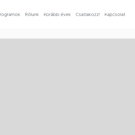
rogramok
Rólunk
Korábbi évek
Csatlakozz!
Kapcsolat
Rólunk
Korábbi évek
Csatlakozz!
Kapcsolat