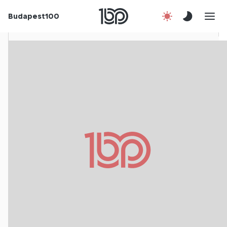
Rólunk
Budapest100
Korábbi évek
Csatlakozz!
Kapcsolat